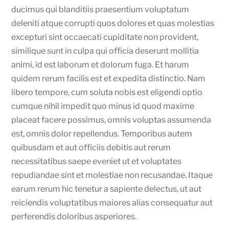
ducimus qui blanditiis praesentium voluptatum
deleniti atque corrupti quos dolores et quas molestias
excepturi sint occaecati cupiditate non provident,
similique sunt in culpa qui officia deserunt mollitia
animi, id est laborum et dolorum fuga. Et harum
quidem rerum facilis est et expedita distinctio. Nam
libero tempore, cum soluta nobis est eligendi optio
cumque nihil impedit quo minus id quod maxime
placeat facere possimus, omnis voluptas assumenda
est, omnis dolor repellendus. Temporibus autem
quibusdam et aut officiis debitis aut rerum
necessitatibus saepe eveniet ut et voluptates
repudiandae sint et molestiae non recusandae. Itaque
earum rerum hic tenetur a sapiente delectus, ut aut
reiciendis voluptatibus maiores alias consequatur aut
perferendis doloribus asperiores.