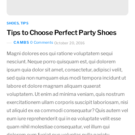
SHOES
,
TIPS
Tips to Choose Perfect Party Shoes
CAMBS
0 Comments
October 20, 2016
Magni dolores eos qui ratione voluptatem sequi
nesciunt. Neque porro quisquam est, qui dolorem
ipsum quia dolor sit amet, consectetur, adipisci velit,
sed quia non numquam eius modi tempora incidunt ut
labore et dolore magnam aliquam quaerat
voluptatem. Ut enim ad minima veniam, quis nostrum
exercitationem ullam corporis suscipit laboriosam, nisi
ut aliquid ex ea commodi consequatur? Quis autem vel
eum iure reprehenderit qui in ea voluptate velit esse
quam nihil molestiae consequatur, vel illum qui
dolorem eum fugiat quo voluptas nulla pariatu.