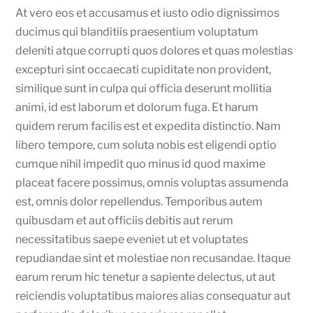
At vero eos et accusamus et iusto odio dignissimos
ducimus qui blanditiis praesentium voluptatum
deleniti atque corrupti quos dolores et quas molestias
excepturi sint occaecati cupiditate non provident,
similique sunt in culpa qui officia deserunt mollitia
animi, id est laborum et dolorum fuga. Et harum
quidem rerum facilis est et expedita distinctio. Nam
libero tempore, cum soluta nobis est eligendi optio
cumque nihil impedit quo minus id quod maxime
placeat facere possimus, omnis voluptas assumenda
est, omnis dolor repellendus. Temporibus autem
quibusdam et aut officiis debitis aut rerum
necessitatibus saepe eveniet ut et voluptates
repudiandae sint et molestiae non recusandae. Itaque
earum rerum hic tenetur a sapiente delectus, ut aut
reiciendis voluptatibus maiores alias consequatur aut